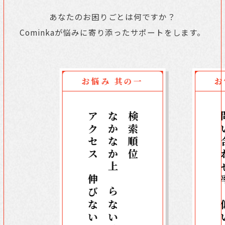
あなたのお困りごとは何ですか？
Cominkaが悩みに寄り添ったサポートをします。
お悩み 其の一
お
アクセスが伸びない
なかなか上がらない、
検索順位が
問い合わ